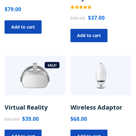
$
79.00
Rated
$
37.00
5.00
$
49.00
out of 5
Add to cart
Add to cart
SALE!
Virtual Reality
Wireless Adaptor
$
39.00
$
68.00
$
59.00