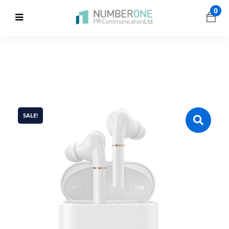
0
SALE!